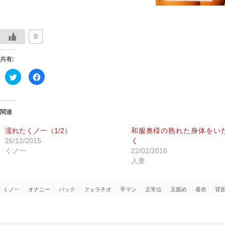
0
共有:
ク
Facebook
リ
で
ッ
共
ク
有
し
す
て
る
Twitter
に
関連
で
は
共
ク
有
リ
濡れたくノ一（1/2）
和服奥様の熟れた身体をい
(新
ッ
26/12/2015
く
し
ク
い
し
くノ一
22/02/2016
ウ
て
ィ
く
人妻
ン
だ
ド
さ
ウ
い
で
(新
開
し
くノ一
オナニー
バック
フェラチオ
手マン
正常位
玉舐め
着衣
背
き
い
ま
ウ
す)
ィ
ン
ド