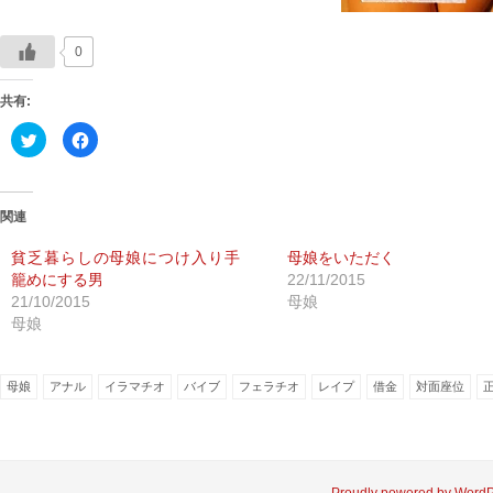
0
共有:
ク
Facebook
リ
で
ッ
共
ク
有
し
す
て
る
Twitter
に
関連
で
は
共
ク
有
リ
貧乏暮らしの母娘につけ入り手
母娘をいただく
(新
ッ
籠めにする男
22/11/2015
し
ク
い
し
21/10/2015
母娘
ウ
て
ィ
く
母娘
ン
だ
ド
さ
ウ
い
で
(新
開
し
母娘
アナル
イラマチオ
バイブ
フェラチオ
レイプ
借金
対面座位
き
い
ま
ウ
す)
ィ
ン
ド
ウ
で
開