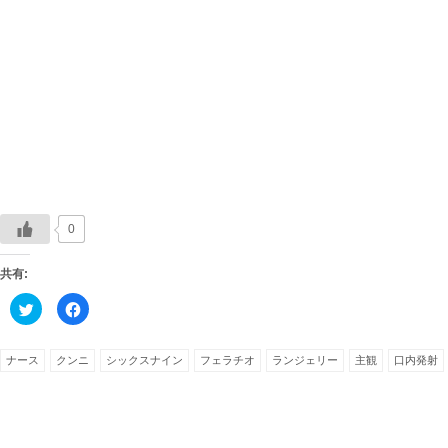
0
共有:
ク
Facebook
リ
で
ッ
共
ク
有
し
す
ナース
クンニ
シックスナイン
フェラチオ
ランジェリー
主観
口内発射
て
る
Twitter
に
で
は
共
ク
有
リ
(新
ッ
し
ク