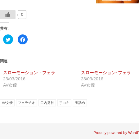
0
共有:
ク
Facebook
リ
で
ッ
共
ク
有
し
す
て
る
Twitter
に
関連
で
は
共
ク
有
リ
スローモーション・フェラ
スローモーション･フェラ
(新
ッ
23/03/2016
23/03/2016
し
ク
い
し
AV女優
AV女優
ウ
て
ィ
く
ン
だ
ド
さ
ウ
い
AV女優
フェラチオ
口内発射
手コキ
玉舐め
で
(新
開
し
き
い
ま
ウ
す)
ィ
ン
ド
ウ
Proudly powered by Word
で
開