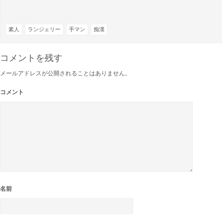
ド
さ
ウ
い
で
(新
開
し
き
い
素人
ランジェリー
手マン
痴漢
ま
ウ
す)
ィ
ン
ド
コメントを残す
ウ
で
開
メールアドレスが公開されることはありません。
き
ま
す)
コメント
名前