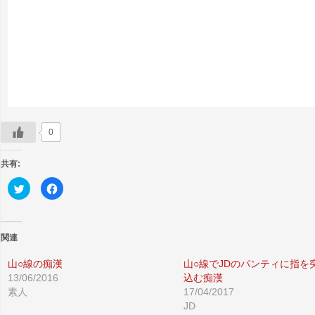
0
共有:
ク
Facebook
リ
で
ッ
共
ク
有
し
す
て
る
Twitter
に
関連
で
は
共
ク
有
リ
山○線の痴漢
山○線でJDのパンティに指を
(新
ッ
13/06/2016
込む痴漢
し
ク
い
し
素人
17/04/2017
ウ
て
ィ
く
JD
ン
だ