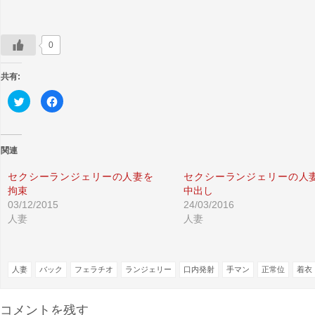
0
共有:
ク
Facebook
リ
で
ッ
共
ク
有
し
す
て
る
Twitter
に
関連
で
は
共
ク
有
リ
セクシーランジェリーの人妻を
セクシーランジェリーの人
(新
ッ
拘束
中出し
し
ク
い
し
03/12/2015
24/03/2016
ウ
て
ィ
く
人妻
人妻
ン
だ
ド
さ
ウ
い
で
(新
開
し
き
い
人妻
バック
フェラチオ
ランジェリー
口内発射
手マン
正常位
着衣
ま
ウ
す)
ィ
ン
ド
コメントを残す
ウ